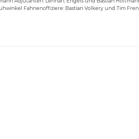
nn Adjutanten: Lennart Engels und Bastian Holtmannsp
hwinkel Fahnenoffiziere: Bastian Volkery und Tim Fr