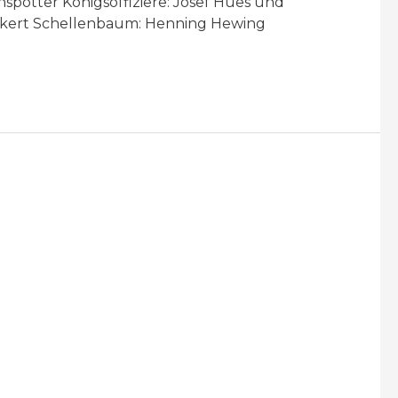
ötter Königsoffiziere: Josef Hues und
enkert Schellenbaum: Henning Hewing